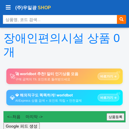
(주)우일광
SHOP
상품 검색
장애인편의시설 상품
0
개
AD
🚀 worldbot 추천! 알리 인기상품 모음
🚀
바로가기 →
구매 금액의 1% 포인트로 돌려받으세요
AD
💎 해외직구도 똑똑하게! worldbot
💎
바로가기 →
AliExpress 상품 검색 + 포인트 적립 + 안전결제