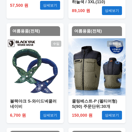
하늘색 / 3XL(110)
57,500 원
상세보기
89,100 원
상세보기
여름용품(전체)
여름용품(전체)
수입
대한민국
블랙야크 S-와이드넥쿨러
쿨링베스트-P (펠티어형)
네이비
S(90) 주문단위:30개
6,700 원
150,000 원
상세보기
상세보기