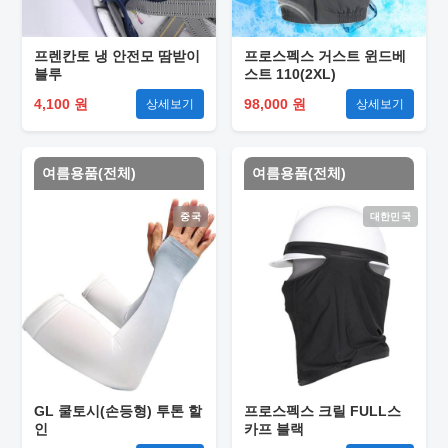
프렌칸토 냉 안전모 땀받이
프로스펙스 거스트 윈드베
블루
스트 110(2XL)
4,100 원
98,000 원
상세보기
상세보기
여름용품(전체)
여름용품(전체)
중국
대한민국
GL 쿨토시(손등형) 투톤 할
프로스펙스 크릴 FULL스
인
카프 블랙