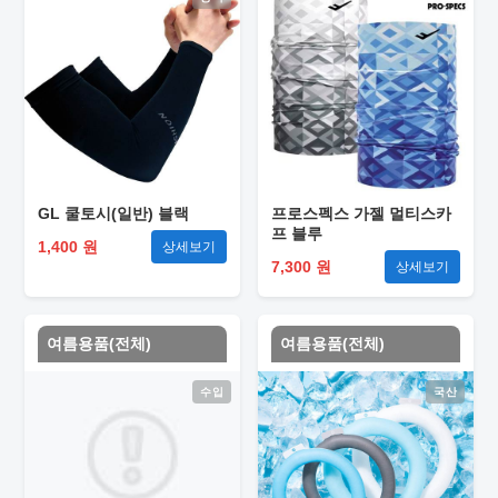
GL 쿨토시(일반) 블랙
프로스펙스 가젤 멀티스카
프 블루
1,400 원
상세보기
7,300 원
상세보기
여름용품(전체)
여름용품(전체)
수입
국산