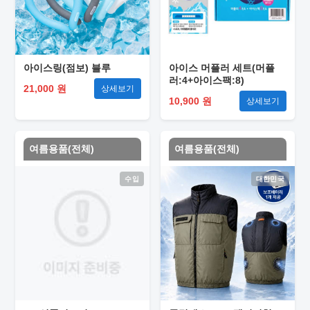
아이스링(점보) 블루
아이스 머플러 세트(머플
러:4+아이스팩:8)
21,000 원
상세보기
10,900 원
상세보기
여름용품(전체)
여름용품(전체)
수입
대한민국