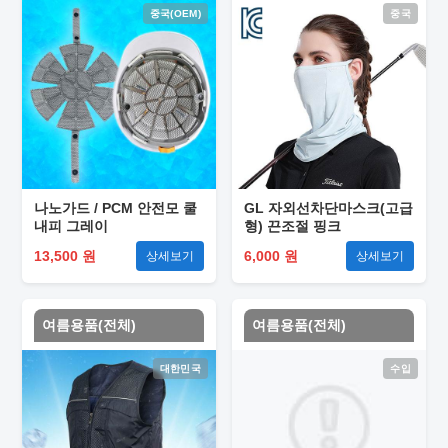
중국(OEM)
중국
나노가드 / PCM 안전모 쿨
GL 자외선차단마스크(고급
내피 그레이
형) 끈조절 핑크
13,500 원
6,000 원
상세보기
상세보기
여름용품(전체)
여름용품(전체)
대한민국
수입