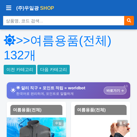
(주)우일광
SHOP
상품 검색
>>여름용품(전체)
132
개
이전 카테고리
다음 카테고리
AD
🌟 알리 직구 + 포인트 적립 = worldbot
🌟
바로가기 →
한국어로 편리하게, 포인트로 알뜰하게
여름용품(전체)
여름용품(전체)
수입
중국