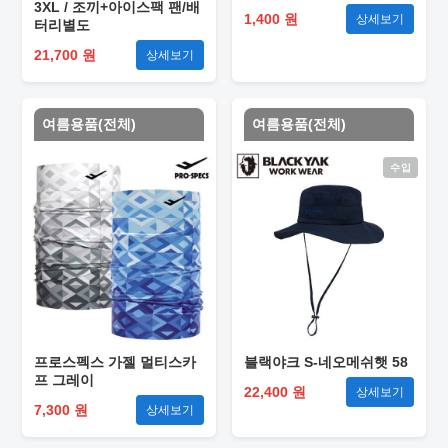
3XL / 조끼+아이스팩 팬/배
1,400 원
상세보기
터리별도
21,700 원
상세보기
여름용품(전체)
여름용품(전체)
수입
프로스펙스 가젤 멀티스카
블랙야크 S-네오메쉬햇 58
프 그레이
22,400 원
상세보기
7,300 원
상세보기