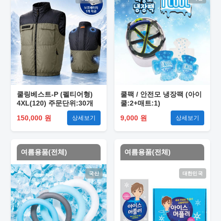
쿨링베스트-P (펠티어형)
쿨팩 / 안전모 냉장팩 (아이
4XL(120) 주문단위:30개
쿨:2+매트:1)
150,000 원
9,000 원
상세보기
상세보기
여름용품(전체)
여름용품(전체)
국산
대한민국