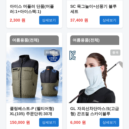
아이스 머플러 단품(머플
SC 목그늘이+선풍기 블루
러:1+아이스팩:1)
세트
2,300 원
37,400 원
상세보기
상세보기
여름용품(전체)
여름용품(전체)
대한민국
중국
쿨링베스트-P (펠티어형)
GL 자외선차단마스크(고급
XL(105) 주문단위:30개
형) 끈조절 스카이블루
150,000 원
6,000 원
상세보기
상세보기