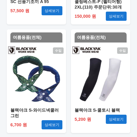
SC 선풍기조끼 A 95
쿨링베스트-P (펠티어형)
2XL(110) 주문단위:30개
57,500 원
상세보기
150,000 원
상세보기
여름용품(전체)
여름용품(전체)
수입
수입
블랙야크 S-와이드넥쿨러
블랙야크 S-쿨토시 블랙
그린
5,200 원
상세보기
6,700 원
상세보기