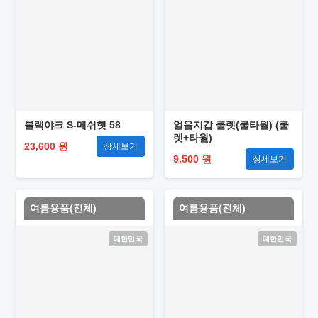
블랙야크 S-메쉬햇 58
얼음지갑 쿨렛(쿨타월) (쿨
렛+타월)
23,600 원
상세보기
9,500 원
상세보기
여름용품(전체)
여름용품(전체)
대한민국
대한민국