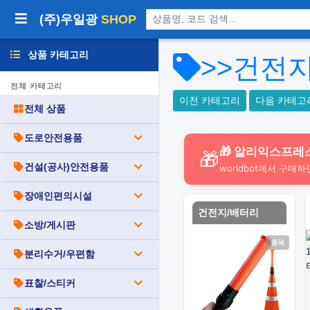
상품 검색
(주)우일광
SHOP
상품 카테고리
>>건전
전체 카테고리
이전 카테고리
다음 카테고
전체 상품
도로안전용품
🎁 알리익스프레
🎁
건설(공사)안전용품
worldbot에서 구매하
장애인편의시설
건전지/배터리
소방/게시판
중국
분리수거/우편함
표찰/스티커