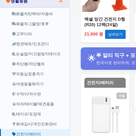
생활용품
화물차탄력바/자동바
벡셀 망간 건전지 D형
화물차그물망/호루
(R20) 12팩(24알)
고무다라
21,000 원
상세보기
현관매트/인조잔디
논슬립/미끄럼방지테이프
🌟 알리 직구 + 포
🌟
한국어로 편리하게, 
차단봉/차단벨트
자동심장충격기
건전지/배터리
야생동물퇴치기
수막이/차수판
수입
의자/테이블/애견용품
테이프/포장재
화재감시/개인진화장비
건전지/배터리