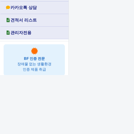
카카오톡 상담
견적서 리스트
관리자전용
BF 인증 전문
장애물 없는 생활환경
인증 제품 취급
(주)우일광
장애인편의시설 전문 기업
BF인증 제품 설계·제작·시공·납품
전국 서비스 제공
경기도 남양주시 진건읍 독정로솔숲길 11, 3호