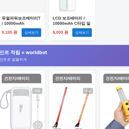
듀얼파워보조배터리T
LCD 보조배터리 /
/ 10000mAh
10000mAh C타입 일
USB(2p) + C타입/5핀
체형 단종예정
9,100 원
9,000 원
상세보기
상세보기
(2p)
인트 적립 = worldbot
포인트로 알뜰하게
건전지/배터리
건전지/배터리
건전지/배터
수입
수입