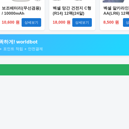
보조배터리(무선겸용)
벡셀 망간 건전지 C형
벡셀 알카라인
/ 10000mAh
(R14) 12팩(24알)
AA(LR6) 12
USB(2p) + C타입
10,600 원
18,000 원
8,500 원
상세보기
상세보기
(1p)
하게! worldbot
검색 + 포인트 적립 + 안전결제