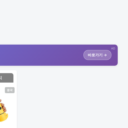
AD
바로가기 →
리
중국