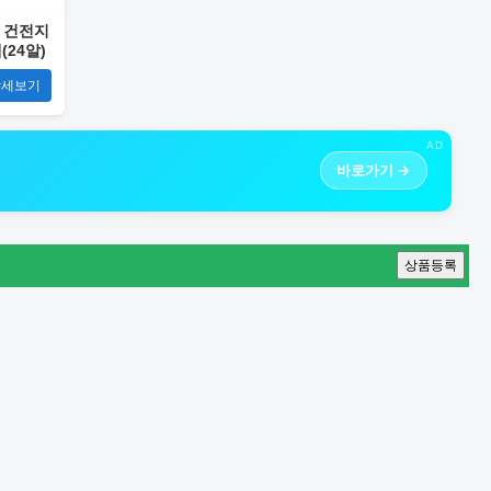
 건전지
팩(24알)
상세보기
AD
바로가기 →