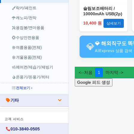
락카/페인트
슬림보조배터리 /
10000mAh USB(2p)
캐노피/천막
+ C타입(1p)
10,400 원
상세보기
용접봉/연마용품
수상안전용품
💎 해외직구도 똑똑
💎
여름용품(전체)
AliExpress 상품 
겨울용품(전체)
에어컨/제습기/제빙기
온풍기/돈풍기/히터
전체보기 ›
기타
고객 서비스
010-3840-0505