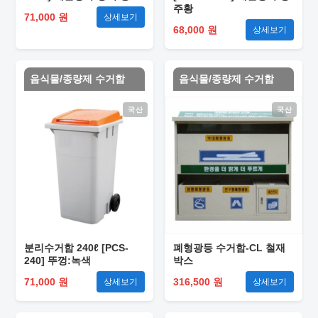
주황
71,000 원
상세보기
68,000 원
상세보기
음식물/종량제 수거함
음식물/종량제 수거함
국산
국산
분리수거함 240ℓ [PCS-
폐형광등 수거함-CL 철재
240] 뚜껑:녹색
박스
71,000 원
316,500 원
상세보기
상세보기