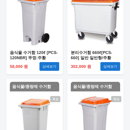
음식물 수거함 120ℓ [PCS-
분리수거함 660ℓ[PCS-
120NBR] 뚜껑:주황
660] 일반 일반형/주황
58,000 원
302,000 원
상세보기
상세보기
음식물/종량제 수거함
음식물/종량제 수거함
국산
국산