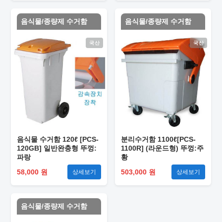
음식물/종량제 수거함
음식물/종량제 수거함
국산
국산
음식물 수거함 120ℓ [PCS-
분리수거함 1100ℓ[PCS-
120GB] 일반완충형 뚜껑:
1100R] (라운드형) 뚜껑:주
파랑
황
58,000 원
503,000 원
상세보기
상세보기
음식물/종량제 수거함