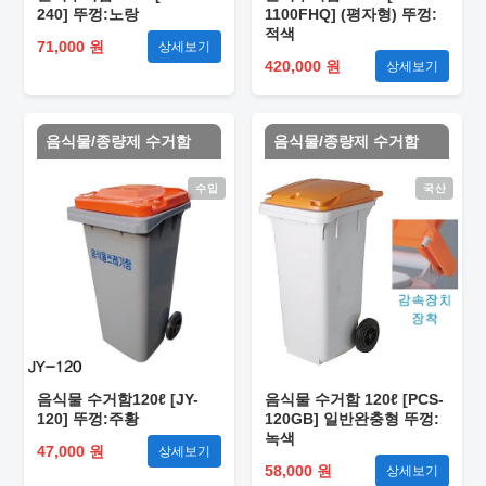
240] 뚜껑:노랑
1100FHQ] (평자형) 뚜껑:
적색
71,000 원
상세보기
420,000 원
상세보기
음식물/종량제 수거함
음식물/종량제 수거함
수입
국산
음식물 수거함120ℓ [JY-
음식물 수거함 120ℓ [PCS-
120] 뚜껑:주황
120GB] 일반완충형 뚜껑:
녹색
47,000 원
상세보기
58,000 원
상세보기