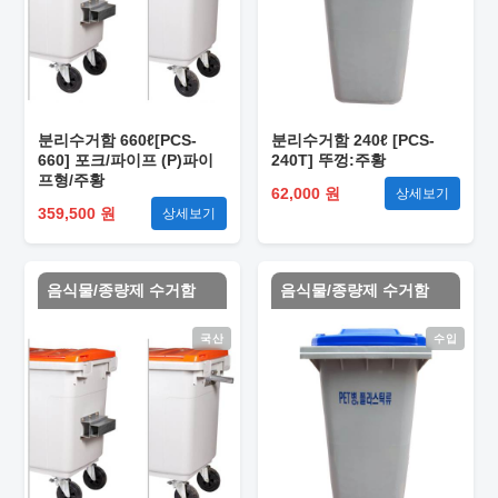
분리수거함 660ℓ[PCS-
분리수거함 240ℓ [PCS-
660] 포크/파이프 (P)파이
240T] 뚜껑:주황
프형/주황
62,000 원
상세보기
359,500 원
상세보기
음식물/종량제 수거함
음식물/종량제 수거함
국산
수입