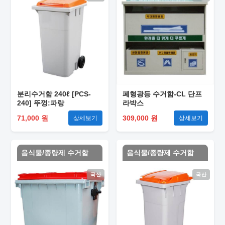
분리수거함 240ℓ [PCS-
폐형광등 수거함-CL 단프
240] 뚜껑:파랑
라박스
71,000 원
309,000 원
상세보기
상세보기
음식물/종량제 수거함
음식물/종량제 수거함
국산
국산