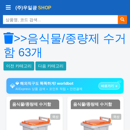
(주)우일광
SHOP
상품 검색
>>음식물/종량제 수거
함
63
개
이전 카테고리
다음 카테고리
AD
💎 해외직구도 똑똑하게! worldbot
💎
바로가기 →
AliExpress 상품 검색 + 포인트 적립 + 안전결제
음식물/종량제 수거함
음식물/종량제 수거함
국산
국산