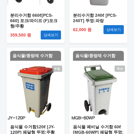
분리수거함 660ℓ[PCS-
분리수거함 240ℓ [PCS-
660] 포크/파이프 (F)포크
240T] 뚜껑:파랑
형/주황
62,000 원
상세보기
359,500 원
상세보기
음식물/종량제 수거함
음식물/종량제 수거함
수입
국산
음식물 수거함120ℓ [JY-
음식물 폐비닐 수거함 60ℓ
120P] 페달형 뚜껑:주황
[MGB-60WP] 페달형 뚜껑: