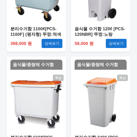
분리수거함 1100ℓ[PCS-
음식물 수거함 120ℓ [PCS-
1100F] (평자형) 뚜껑:적색
120NBR] 뚜껑:노랑
388,000 원
58,000 원
상세보기
상세보기
음식물/종량제 수거함
음식물/종량제 수거함
국산
국산