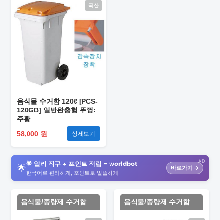
국산
음식물 수거함 120ℓ [PCS-
120GB] 일반완충형 뚜껑:
주황
58,000 원
상세보기
AD
🌟 알리 직구 + 포인트 적립 = worldbot
🌟
바로가기 →
한국어로 편리하게, 포인트로 알뜰하게
음식물/종량제 수거함
음식물/종량제 수거함