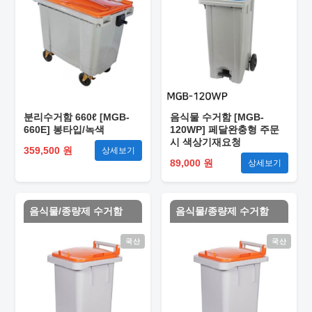
분리수거함 660ℓ [MGB-
음식물 수거함 [MGB-
660E] 봉타입/녹색
120WP] 페달완충형 주문
시 색상기재요청
359,500 원
상세보기
89,000 원
상세보기
음식물/종량제 수거함
음식물/종량제 수거함
국산
국산