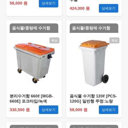
58,000 원
상세보기
424,000 원
상세보기
음식물/종량제 수거함
음식물/종량제 수거함
국산
국산
분리수거함 660ℓ [MGB-
음식물 수거함 120ℓ [PCS-
660E] 포크타입/녹색
120G] 일반형 뚜껑:노랑
330,500 원
58,000 원
상세보기
상세보기