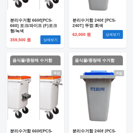
분리수거함 660ℓ[PCS-
분리수거함 240ℓ [PCS-
660] 포크/파이프 (F)포크
240T] 뚜껑:회색
형/녹색
62,000 원
상세보기
359,500 원
상세보기
음식물/종량제 수거함
음식물/종량제 수거함
국산
수입
분리수거함 660ℓ[PCS-
분리수거함 240ℓ [PCS-