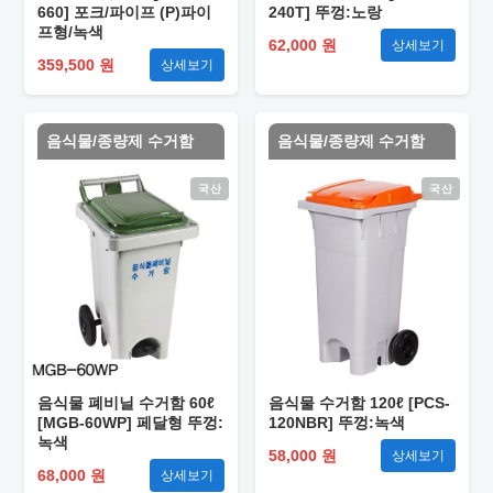
660] 포크/파이프 (P)파이
240T] 뚜껑:노랑
프형/녹색
62,000 원
상세보기
359,500 원
상세보기
음식물/종량제 수거함
음식물/종량제 수거함
국산
국산
음식물 폐비닐 수거함 60ℓ
음식물 수거함 120ℓ [PCS-
[MGB-60WP] 페달형 뚜껑:
120NBR] 뚜껑:녹색
녹색
58,000 원
상세보기
68,000 원
상세보기