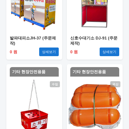
발파대피소JH-37 (주문제
신호수대기소 DJ-91 (주문
작)
제작)
0 원
0 원
상세보기
상세보기
기타 현장안전용품
기타 현장안전용품
수입
국산