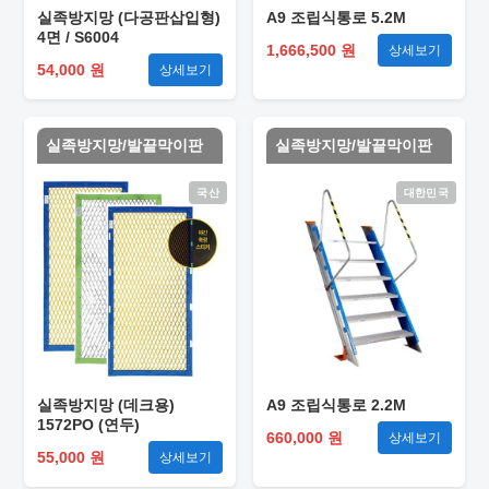
실족방지망 (다공판삽입형)
A9 조립식통로 5.2M
4면 / S6004
1,666,500 원
상세보기
54,000 원
상세보기
실족방지망/발끝막이판
실족방지망/발끝막이판
국산
대한민국
실족방지망 (데크용)
A9 조립식통로 2.2M
1572PO (연두)
660,000 원
상세보기
55,000 원
상세보기