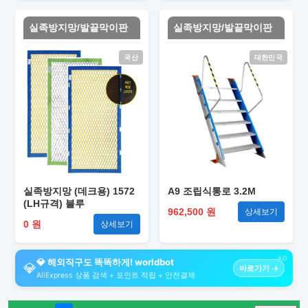
실족방지망/발끝막이판
실족방지망/발끝막이판
국산
대한민국
실족방지망 (데크용) 1572
A9 조립식통로 3.2M
(LH규격) 블루
962,500 원
상세보기
0 원
상세보기
AD
💎 해외직구도 똑똑하게! worldbot
💎
바로가기 →
AliExpress 상품 검색 + 포인트 적립 + 안전결제