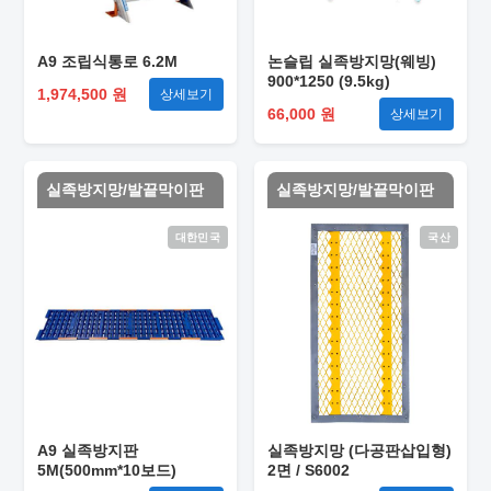
A9 조립식통로 6.2M
논슬립 실족방지망(웨빙)
900*1250 (9.5kg)
1,974,500 원
상세보기
66,000 원
상세보기
실족방지망/발끝막이판
실족방지망/발끝막이판
대한민국
국산
A9 실족방지판
실족방지망 (다공판삽입형)
5M(500mm*10보드)
2면 / S6002