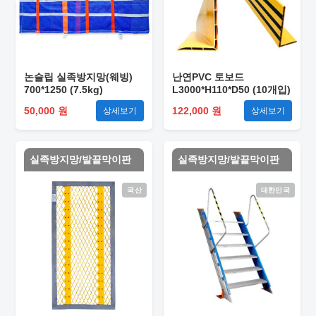
논슬립 실족방지망(웨빙)
난연PVC 토보드
700*1250 (7.5kg)
L3000*H110*D50 (10개입)
50,000 원
122,000 원
상세보기
상세보기
실족방지망/발끝막이판
실족방지망/발끝막이판
국산
대한민국