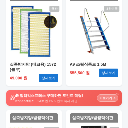
국산
대한민국
실족방지망 (데크용) 1572
A9 조립식통로 1.5M
(블루)
555,500 원
상세보기
49,000 원
상세보기
AD
🎁 알리익스프레스 구매하면 포인트 적립!
🎁
바로가기 →
worldbot에서 구매하면 1% 포인트 즉시 지급
실족방지망/발끝막이판
실족방지망/발끝막이판