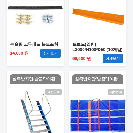
논슬립 고무패드 볼트포함
토보드(일반)
L3000*H100*D50 (10개입)
14,000 원
상세보기
66,000 원
상세보기
실족방지망/발끝막이판
실족방지망/발끝막이판
대한민국
대한민국