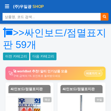
(주)우일광
SHOP
상품 검색
>>싸인보드/점멸표지
판
59
개
이전 카테고리
다음 카테고리
AD
🚀 worldbot 추천! 알리 인기상품 모음
🚀
바로가기 →
구매 금액의 1% 포인트로 돌려받으세요
싸인보드/점멸표지판
싸인보드/점멸표지판
국산
수입