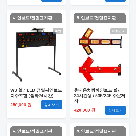
싸인보드/점멸표지판
싸인보드/점멸표지판
수입
대한민국
WS 쏠라LED 점멸싸인보드
휴대용차량싸인보드 쏠라
지주포함 (쏠라24시간)
24시간용 / 535*345 주문제
작
250,000 원
상세보기
420,000 원
상세보기
싸인보드/점멸표지판
싸인보드/점멸표지판