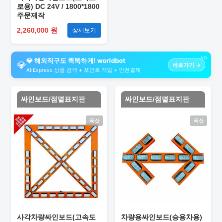
로용) DC 24V / 1800*1800
주문제작
2,260,000 원
상세보기
AD
💎 해외직구도 똑똑하게! worldbot
💎
바로가기 →
AliExpress 상품 검색 + 포인트 적립 + 안전결제
싸인보드/점멸표지판
싸인보드/점멸표지판
국산
국산
사각차량싸인보드(고속도
차량용싸인보드(승용차용)