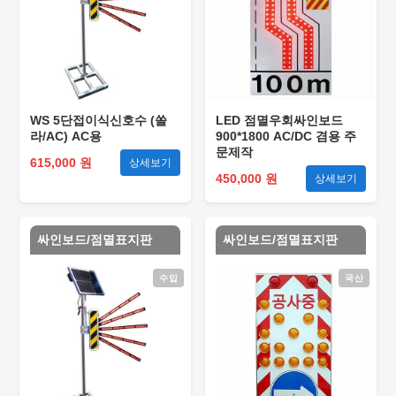
WS 5단접이식신호수 (쏠
LED 점멸우회싸인보드
라/AC) AC용
900*1800 AC/DC 겸용 주
문제작
615,000 원
상세보기
450,000 원
상세보기
싸인보드/점멸표지판
싸인보드/점멸표지판
수입
국산