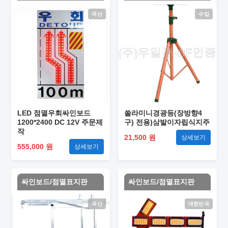
국산
수입
LED 점멸우회싸인보드
쏠라미니경광등(장방향4
1200*2400 DC 12V 주문제
구) 전용)삼발이자립식지주
작
21,500 원
상세보기
555,000 원
상세보기
싸인보드/점멸표지판
싸인보드/점멸표지판
국산
대한민국