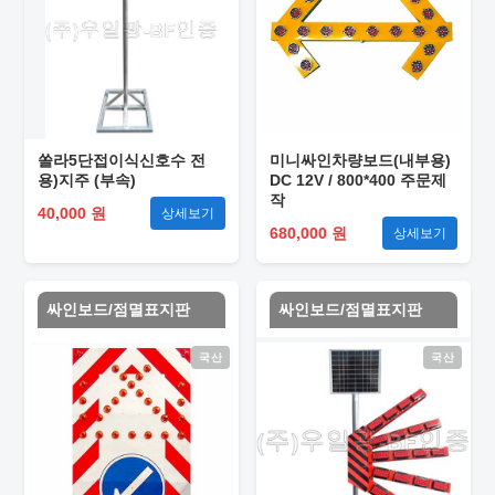
쏠라5단접이식신호수 전
미니싸인차량보드(내부용)
용)지주 (부속)
DC 12V / 800*400 주문제
작
40,000 원
상세보기
680,000 원
상세보기
싸인보드/점멸표지판
싸인보드/점멸표지판
국산
국산