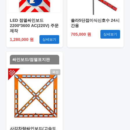
LED 점멸싸인보드
쏠라5단접이식신호수 24시
2200*3600 AC(220V) 주문
간용
제작
705,000 원
상세보기
1,280,000 원
상세보기
싸인보드/점멸표지판
국산
사각차량싸인보드(고속도