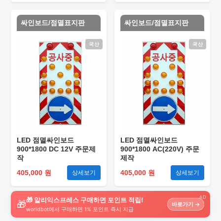
싸인보드/점멸표지판
싸인보드/점멸표지판
국산
국산
LED 점멸싸인보드
LED 점멸싸인보드
900*1800 DC 12V 주문제
900*1800 AC(220V) 주문
작
제작
405,000 원
405,000 원
상세보기
상세보기
AD
🎁 알리익스프레스 구매하면 포인트 적립!
🎁
바로가기 →
worldbot에서 구매하면 1% 포인트 즉시 지급