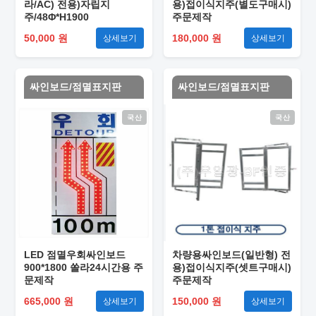
라/AC) 전용)자립지
용)접이식지주(별도구매시)
주/48Φ*H1900
주문제작
50,000 원
180,000 원
상세보기
상세보기
싸인보드/점멸표지판
싸인보드/점멸표지판
국산
국산
LED 점멸우회싸인보드
차량용싸인보드(일반형) 전
900*1800 쏠라24시간용 주
용)접이식지주(셋트구매시)
문제작
주문제작
665,000 원
150,000 원
상세보기
상세보기