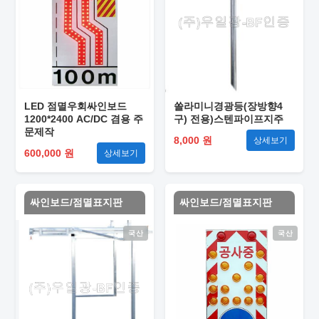
LED 점멸우회싸인보드
쏠라미니경광등(장방향4
1200*2400 AC/DC 겸용 주
구) 전용)스텐파이프지주
문제작
8,000 원
상세보기
600,000 원
상세보기
싸인보드/점멸표지판
싸인보드/점멸표지판
국산
국산