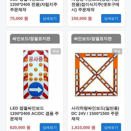
1200*2400 전용)자립지주
전용)접이식지주(셋트구매
주문제작
시) 주문제작
75,000 원
150,000 원
상세보기
상세보기
싸인보드/점멸표지판
싸인보드/점멸표지판
국산
국산
LED 점멸싸인보드
사각차량싸인보드(일반용)
1200*2400 AC/DC 겸용 주
DC 24V / 1500*1500 주문
문제작
제작
620,000 원
1,810,000 원
상세보기
상세보기