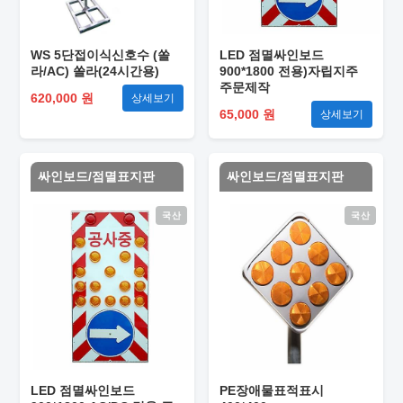
WS 5단접이식신호수 (쏠
LED 점멸싸인보드
라/AC) 쏠라(24시간용)
900*1800 전용)자립지주
주문제작
620,000 원
상세보기
65,000 원
상세보기
싸인보드/점멸표지판
싸인보드/점멸표지판
국산
국산
LED 점멸싸인보드
PE장애물표적표시