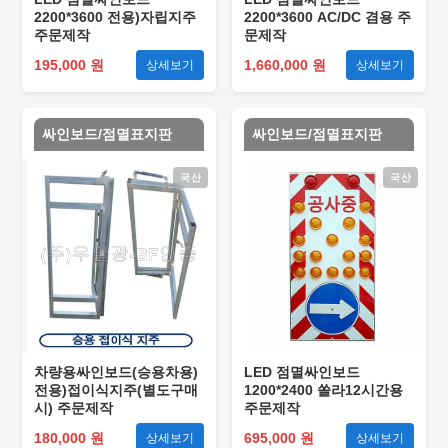
2200*3600 전용)자립지주
2200*3600 AC/DC 겸용 주
주문제작
문제작
195,000 원
1,660,000 원
상세보기
상세보기
싸인보드/점멸표지판
싸인보드/점멸표지판
국산
국산
차량용싸인보드(승용차용)
LED 점멸싸인보드
전용)접이식지주(별도구매
1200*2400 쏠라12시간용
시) 주문제작
주문제작
180,000 원
695,000 원
상세보기
상세보기