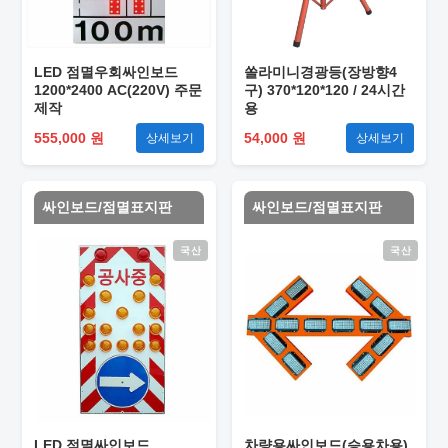
LED 점멸우회싸인보드
쏠라미니경광등(장방향4
1200*2400 AC(220V) 주문
구) 370*120*120 / 24시간
제작
용
555,000 원
54,000 원
상세보기
상세보기
싸인보드/점멸표지판
싸인보드/점멸표지판
국산
국산
LED 점멸싸인보드
차량용싸인보드(승용차용)